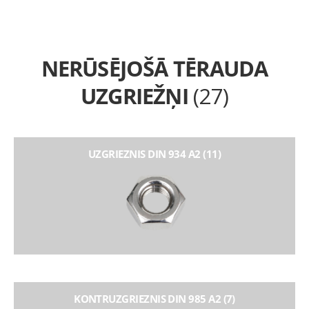
NERŪSĒJOŠĀ TĒRAUDA
UZGRIEŽŅI
(27)
UZGRIEZNIS DIN 934 A2 (11)
KONTRUZGRIEZNIS DIN 985 A2 (7)