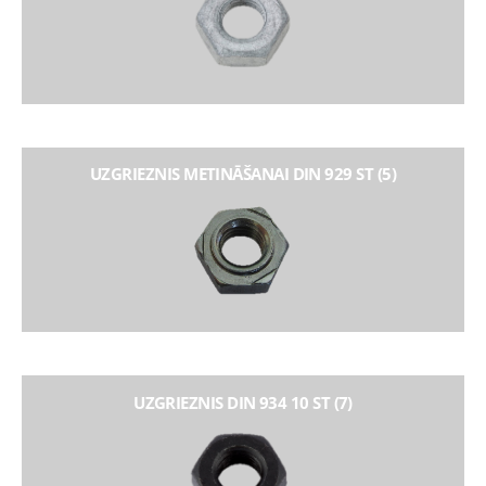
UZGRIEZNIS METINĀŠANAI DIN 929 ST (5)
UZGRIEZNIS DIN 934 10 ST (7)