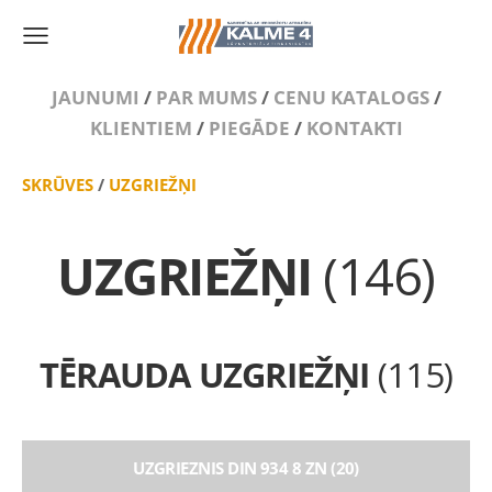
JAUNUMI
/
PAR MUMS
/
CENU KATALOGS
/
KLIENTIEM
/
PIEGĀDE
/
KONTAKTI
SKRŪVES
/
UZGRIEŽŅI
UZGRIEŽŅI
(146)
TĒRAUDA UZGRIEŽŅI
(115)
UZGRIEZNIS DIN 934 8 ZN (20)