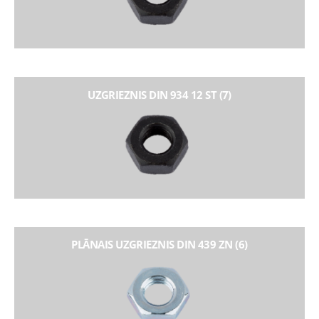
UZGRIEZNIS DIN 934 12 ST (7)
PLĀNAIS UZGRIEZNIS DIN 439 ZN (6)