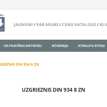
JAUNUMI
/
PAR MUMS
/
CENU KATALOGS
/
KLI
CELTNIECĪBAS MATERIĀLI
BŪVĶĪMIJA
ATBALSTA RITEŅI
RIEZNIS DIN 934 8 ZN
UZGRIEZNIS DIN 934 8 ZN