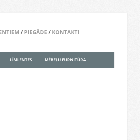
ENTIEM
/
PIEGĀDE
/
KONTAKTI
LĪMLENTES
MĒBEĻU FURNITŪRA