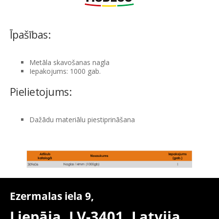
Īpašības:
Metāla skavošanas nagla
Iepakojums: 1000 gab.
Pielietojums:
Dažādu materiālu piestiprināšana
Ezermalas iela 9,
Liepāja, LV-3401,
Latvija