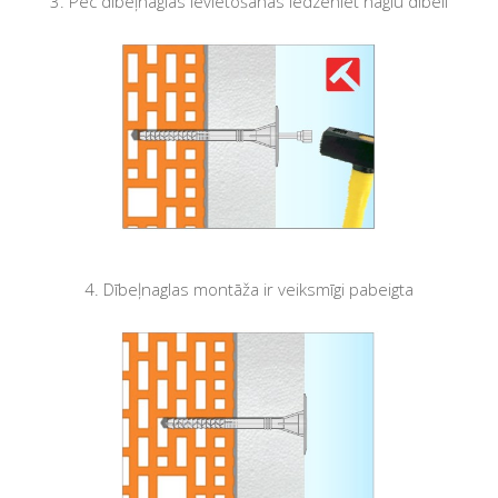
3. Pēc dībeļnaglas ievietošanas Iedzeniet naglu dībelī
4. Dībeļnaglas montāža ir veiksmīgi pabeigta