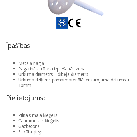
Īpašības:
Metāla nagla
Pagarināta dībeļa izplešanās zona
Urbuma diametrs = dībeļa diametrs
Urbuma dziļums pamatmateriālā: enkurojuma dziļums +
10mm
Pielietojums:
Pilnais māla ķieģelis
Caurumotais ķieģelis
Gāzbetons
Silikāta ķieģelis