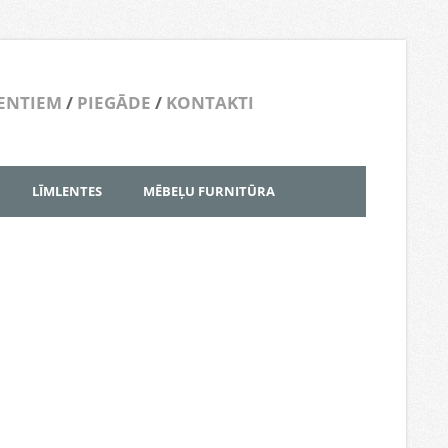
ENTIEM
/
PIEGĀDE
/
KONTAKTI
LĪMLENTES
MĒBEĻU FURNITŪRA