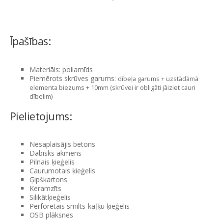
Īpašības:
Materiāls: poliamīds
Piemērots skrūves garums:
dībeļa garums + uzstādāmā
elementa biezums + 10mm (skrūvei ir obligāti jāiziet cauri
dībelim)
Pielietojums:
Nesaplaisājis betons
Dabisks akmens
Pilnais ķieģelis
Caurumotais ķieģelis
Ģipškartons
Keramzīts
Silikātķieģelis
Perforētais smilts-kaļķu ķieģelis
OSB plāksnes