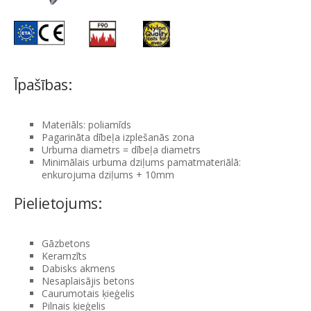
Īpašības:
Materiāls: poliamīds
Pagarināta dībeļa izplešanās zona
Urbuma diametrs = dībeļa diametrs
Minimālais urbuma dziļums pamatmateriālā:
enkurojuma dziļums + 10mm
Pielietojums:
Gāzbetons
Keramzīts
Dabisks akmens
Nesaplaisājis betons
Caurumotais ķieģelis
Pilnais ķieģelis