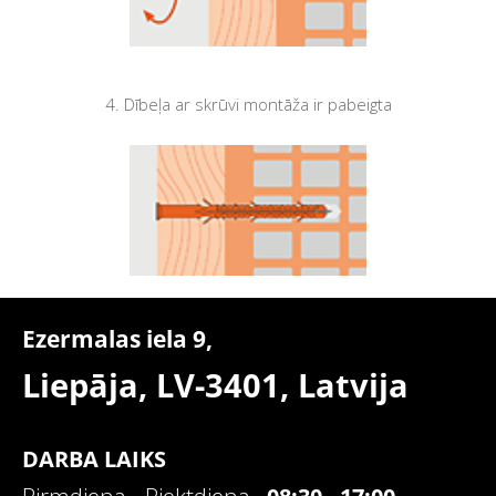
4. Dībeļa ar skrūvi montāža ir pabeigta
Ezermalas iela 9,
Liepāja, LV-3401,
Latvija
DARBA LAIKS