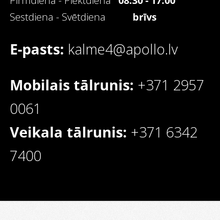
Pirmdiena - Piektdiena
08:30 - 17:00
Sestdiena - Svētdiena
brīvs
E-pasts:
kalme4@apollo.lv
Mobilais tālrunis:
+371 2957
0061
Veikala tālrunis:
+371 6342
7400