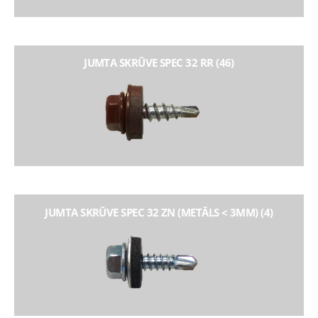
JUMTA SKRŪVE SPEC 32 RR (46)
JUMTA SKRŪVE SPEC 32 ZN (METĀLS < 3MM) (4)