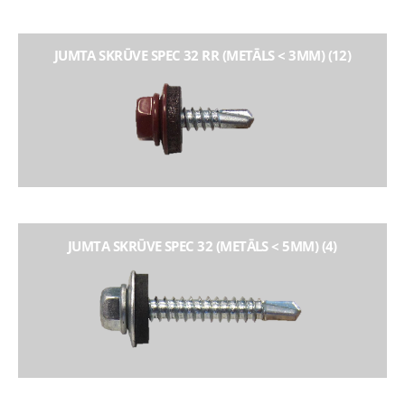
JUMTA SKRŪVE SPEC 32 RR (METĀLS < 3MM) (12)
JUMTA SKRŪVE SPEC 32 (METĀLS < 5MM) (4)