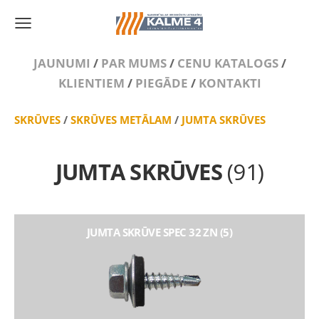
JAUNUMI
/
PAR MUMS
/
CENU KATALOGS
/
KLIENTIEM
/
PIEGĀDE
/
KONTAKTI
SKRŪVES
/
SKRŪVES METĀLAM
/
JUMTA SKRŪVES
JUMTA SKRŪVES
(91)
JUMTA SKRŪVE SPEC 32 ZN (5)