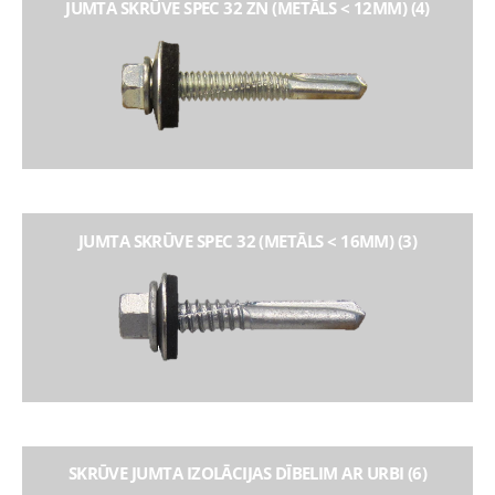
JUMTA SKRŪVE SPEC 32 ZN (METĀLS < 12MM) (4)
JUMTA SKRŪVE SPEC 32 (METĀLS < 16MM) (3)
SKRŪVE JUMTA IZOLĀCIJAS DĪBELIM AR URBI (6)