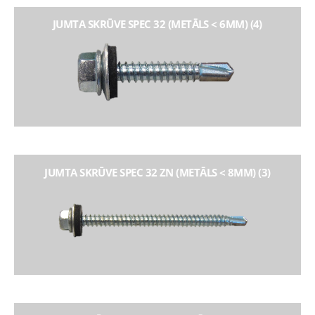
JUMTA SKRŪVE SPEC 32 (METĀLS < 6MM) (4)
JUMTA SKRŪVE SPEC 32 ZN (METĀLS < 8MM) (3)