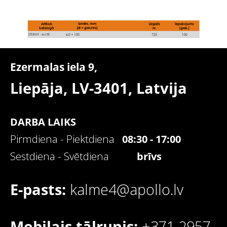
Ezermalas iela 9,
Liepāja, LV-3401,
Latvija
DARBA LAIKS
Pirmdiena - Piektdiena
08:30 - 17:00
Sestdiena - Svētdiena
brīvs
E-pasts:
kalme4@apollo.lv
Mobilais tālrunis:
+371 2957