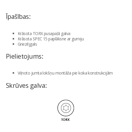
Īpašības:
Krāsota TORX pusapaļā galva
Krāsota SPEC 15 paplāksne ar gumiju
Griezējgals
Pielietojums:
Viļnoto jumta lokšņu montāža pie koka konstrukcijām
Skrūves galva: