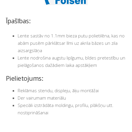
Īpašības:
Lente sastāv no 1.1mm bieza putu polietilēna, kas no
abām pusēm pārklātsar līmi uz akrila bāzes un zila
aizsargslāņa
Lente nodrošina augstu lipīgumu, bīdes pretestību un
pielāgošanos dažādiem laika apstākļiem
Pielietojums:
Reklāmas stendu, displeju, āķu montāžai
Der vairumam materiālu
Speciāli izstrādāta moldingu, profilu, plākšņu utt.
nostiprināšanai