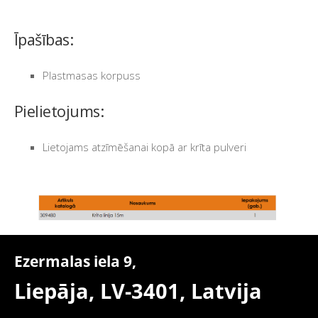
Īpašības:
Plastmasas korpuss
Pielietojums:
Lietojams atzīmēšanai kopā ar krīta pulveri
Ezermalas iela 9,
Liepāja, LV-3401,
Latvija