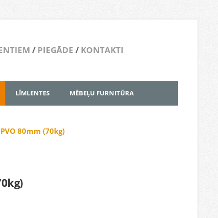
ENTIEM
/
PIEGĀDE
/
KONTAKTI
LĪMLENTES
MĒBEĻU FURNITŪRA
7PVO 80mm (70kg)
0kg)